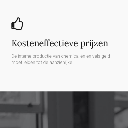
Kosteneffectieve prijzen
De interne productie van chemicaliën en vals geld
moet leiden tot de aanzienlijke ...