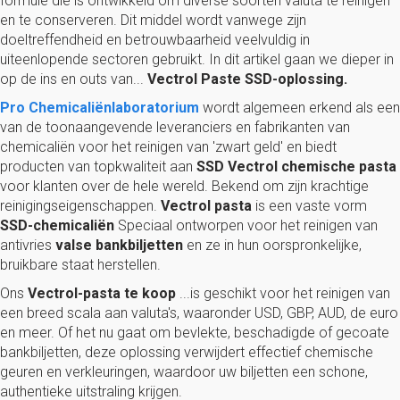
formule die is ontwikkeld om diverse soorten valuta te reinigen
en te conserveren. Dit middel wordt vanwege zijn
doeltreffendheid en betrouwbaarheid veelvuldig in
uiteenlopende sectoren gebruikt. In dit artikel gaan we dieper in
op de ins en outs van...
Vectrol Paste SSD-oplossing.
Pro Chemicaliënlaboratorium
wordt algemeen erkend als een
van de toonaangevende leveranciers en fabrikanten van
chemicaliën voor het reinigen van 'zwart geld' en biedt
producten van topkwaliteit aan
SSD Vectrol chemische pasta
voor klanten over de hele wereld. Bekend om zijn krachtige
reinigingseigenschappen.
Vectrol pasta
is een vaste vorm
SSD-chemicaliën
Speciaal ontworpen voor het reinigen van
antivries
valse bankbiljetten
en ze in hun oorspronkelijke,
bruikbare staat herstellen.
Ons
Vectrol-pasta te koop
...is geschikt voor het reinigen van
een breed scala aan valuta's, waaronder USD, GBP, AUD, de euro
en meer. Of het nu gaat om bevlekte, beschadigde of gecoate
bankbiljetten, deze oplossing verwijdert effectief chemische
geuren en verkleuringen, waardoor uw biljetten een schone,
authentieke uitstraling krijgen.