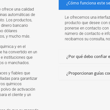
¿Cómo funciona este se
 ofrece una calidad
uinas automáticas de
Le ofrecemos una interfaz 
ato. Los productos,
producto que desee con s
r dinero bancario
ponerse en contacto con 
mo dólares
número de contacto e info
ncos, y mucho más.
recibamos su consulta, n
química y en el
se ha convertido en un
¿Por qué debo confiar e
e instituciones que
ados o manchados.
¿Proporcionan guías co
aces y fiables que
lladas para garantizar
eros químicos
polvo de activación
ara el cliente y un