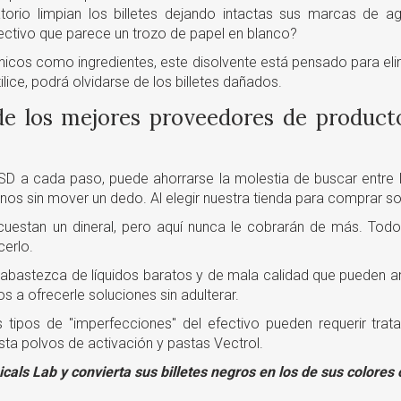
rio limpian los billetes dejando intactas sus marcas de ag
fectivo que parece un trozo de papel en blanco?
icos como ingredientes, este disolvente está pensado para eli
lice, podrá olvidarse de los billetes dañados.
e los mejores proveedores de product
D a cada paso, puede ahorrarse la molestia de buscar entre l
nos sin mover un dedo. Al elegir nuestra tienda para comprar so
uestan un dineral, pero aquí nunca le cobrarán de más. Tod
cerlo.
bastezca de líquidos baratos y de mala calidad que pueden arru
 a ofrecerle soluciones sin adulterar.
s tipos de "imperfecciones" del efectivo pueden requerir trat
ta polvos de activación y pastas Vectrol.
ls Lab y convierta sus billetes negros en los de sus colores o