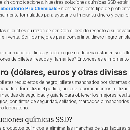
se sin complicaciones. Nuestras soluciones químicas SSD están
Laboratorio Pro Chemicals
Sin embargo, este tipo de problem
almente formuladas para ayudarle a limpiar su dinero y dejarl
s ni cuál es su razón de ser. Con el debido respeto a su priva
en venta. Son los mejores para convertir su dinero negro en bl
iminar manchas, tintes y todo lo que no debería estar en sus bill
ones de billetes frescos y flamantes? Entonces es el momento 
ro (dólares, euros y otras divisas
illetes recubiertos de negro, billetes manchados por sistemas d
eba tras formalizar el pedido, aunque recomendamos realizar la 
s medidas de seguridad y guiarle para obtener los mejores resul
egros, con tintas de seguridad, sellados, marcados o manchados
ro laboratorio.
luciones químicas SSD?
 productos químicos a eliminar las manchas de sus facturas si