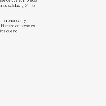
rese de que su moneda
er su calidad. ¿Dónde
ima prioridad, y
. Nuestra empresa es
 los que no